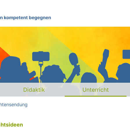
Das Projekt
Hintergrund
Didaktik
Unterricht
Didaktik
Unterricht
Materialien
ichtensendung
Glossar
chtsideen