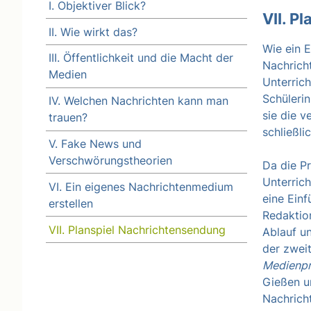
I. Objektiver Blick?
VII. P
II. Wie wirkt das?
Wie ein 
III. Öffentlichkeit und die Macht der
Nachrich
Medien
Unterric
Schüleri
IV. Welchen Nachrichten kann man
sie die 
trauen?
schließli
V. Fake News und
Verschwörungstheorien
Da die P
Unterrich
VI. Ein eigenes Nachrichtenmedium
eine Ein
erstellen
Redaktio
VII. Planspiel Nachrichtensendung
Ablauf u
der zwei
Medienpr
Gießen un
Nachrich