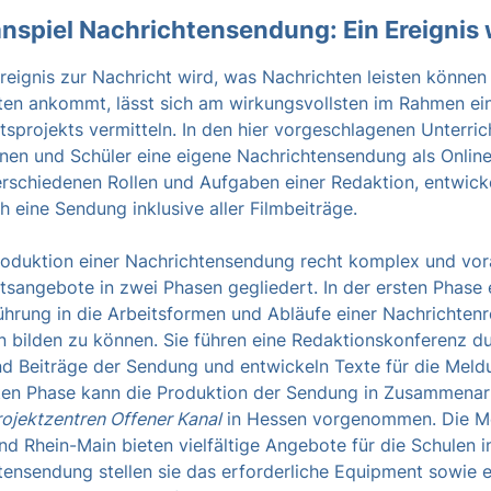
lanspiel Nachrichtensendung: Ein Ereignis
Ereignis zur Nachricht wird, was Nachrichten leisten könne
ten ankommt, lässt sich am wirkungsvollsten im Rahmen ein
htsprojekts vermitteln. In den hier vorgeschlagenen Unterr
nnen und Schüler eine eigene Nachrichtensendung als Onlin
verschiedenen Rollen und Aufgaben einer Redaktion, entwic
ch eine Sendung inklusive aller Filmbeiträge.
roduktion einer Nachrichtensendung recht komplex und vorau
tsangebote in zwei Phasen gegliedert. In der ersten Phase 
führung in die Arbeitsformen und Abläufe einer Nachrichten
n bilden zu können. Sie führen eine Redaktionskonferenz d
nd Beiträge der Sendung und entwickeln Texte für die Meldu
ten Phase kann die Produktion der Sendung in Zusammenarb
ojektzentren Offener Kanal
in Hessen vorgenommen. Die Med
d Rhein-Main bieten vielfältige Angebote für die Schulen i
tensendung stellen sie das erforderliche Equipment sowie 