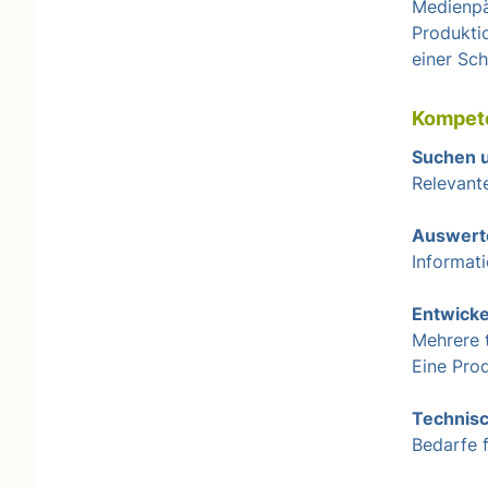
Medienpä
Produktio
einer Sc
Kompete
Suchen u
Relevant
Auswert
Informati
Entwicke
Mehrere 
Eine Prod
Technis
Bedarfe 